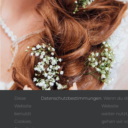
Diese
Datenschutzbestimmungen
. Wenn du d
Website
Website
benutzt
weiter nutzt
Cookies.
gehen wir v