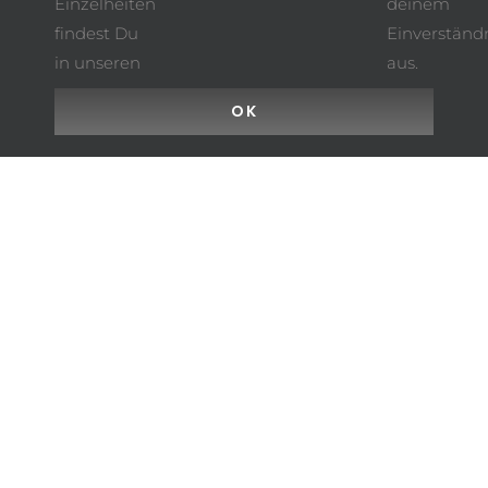
Einzelheiten
deinem
findest Du
Einverständ
in unseren
aus.
OK