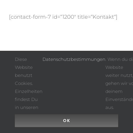
[contact-form-7 id=“1200″ title=“Kontakt“]
Diese
Datenschutzbestimmungen
. Wenn du d
Website
Website
benutzt
weiter nutzt
© Copyright
2026 Hair Concept by Margret Breuer |
Cookies.
gehen wir v
Impressum
|
Datenschutz
| Made with ♥ by
Promote Media
Einzelheiten
deinem
findest Du
Einverständ
in unseren
aus.
OK